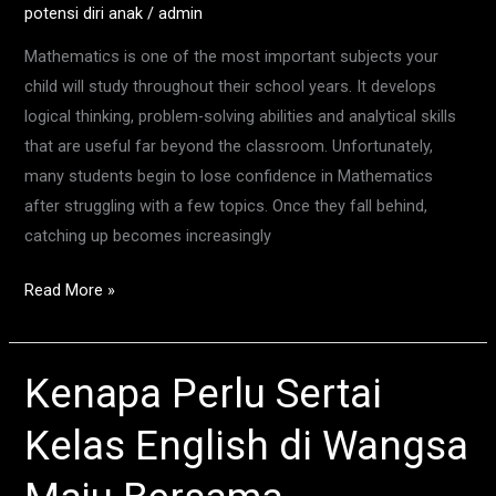
potensi diri anak
/
admin
What
Every
Mathematics is one of the most important subjects your
Parent
child will study throughout their school years. It develops
Should
logical thinking, problem-solving abilities and analytical skills
Know
that are useful far beyond the classroom. Unfortunately,
many students begin to lose confidence in Mathematics
after struggling with a few topics. Once they fall behind,
catching up becomes increasingly
Read More »
Kenapa Perlu Sertai
Kenapa
Perlu
Kelas English di Wangsa
Sertai
Kelas