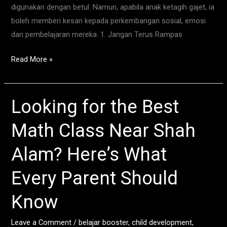
digunakan dengan betul. Namun, apabila anak ketagih gajet, ia
boleh memberi kesan kepada perkembangan sosial, emosi
dan pembelajaran mereka. 1. Jangan Terus Rampas
Read More »
Looking for the Best
Looking
for
Math Class Near Shah
the
Best
Alam? Here’s What
Math
Class
Every Parent Should
Near
Know
Shah
Alam?
Leave a Comment
/
belajar booster
,
child development
,
Here’s