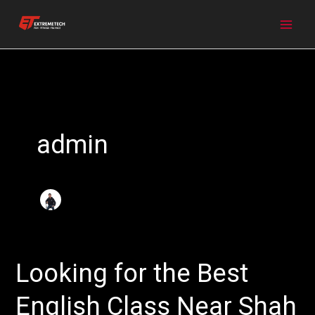
Skip
to
content
admin
Looking for the Best
Looking
for
English Class Near Shah
the