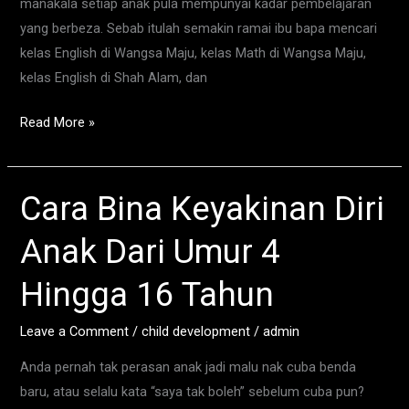
Pilih
manakala setiap anak pula mempunyai kadar pembelajaran
Kelas
yang berbeza. Sebab itulah semakin ramai ibu bapa mencari
Tambahan
kelas English di Wangsa Maju, kelas Math di Wangsa Maju,
Seawal
kelas English di Shah Alam, dan
Mungkin?
Read More »
Cara Bina Keyakinan Diri
Cara
Bina
Anak Dari Umur 4
Keyakinan
Diri
Hingga 16 Tahun
Anak
Dari
Leave a Comment
/
child development
/
admin
Umur
Anda pernah tak perasan anak jadi malu nak cuba benda
4
baru, atau selalu kata “saya tak boleh” sebelum cuba pun?
Hingga