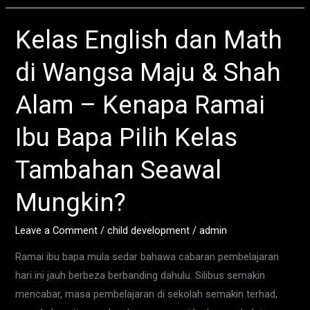
Kelas English dan Math
Kelas
English
di Wangsa Maju & Shah
dan
Math
Alam – Kenapa Ramai
di
Wangsa
Ibu Bapa Pilih Kelas
Maju
Tambahan Seawal
&
Shah
Mungkin?
Alam
–
Leave a Comment
/
child development
/
admin
Kenapa
Ramai
Ramai ibu bapa mula sedar bahawa cabaran pembelajaran
Ibu
hari ini jauh berbeza berbanding dahulu. Silibus semakin
Bapa
mencabar, masa pembelajaran di sekolah semakin terhad,