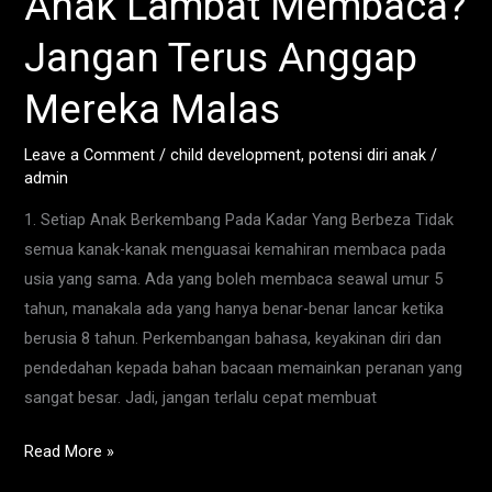
Anak Lambat Membaca?
Lambat
Jangan Terus Anggap
Membaca?
Jangan
Mereka Malas
Terus
Anggap
Leave a Comment
/
child development
,
potensi diri anak
/
Mereka
admin
Malas
1. Setiap Anak Berkembang Pada Kadar Yang Berbeza Tidak
semua kanak-kanak menguasai kemahiran membaca pada
usia yang sama. Ada yang boleh membaca seawal umur 5
tahun, manakala ada yang hanya benar-benar lancar ketika
berusia 8 tahun. Perkembangan bahasa, keyakinan diri dan
pendedahan kepada bahan bacaan memainkan peranan yang
sangat besar. Jadi, jangan terlalu cepat membuat
Read More »