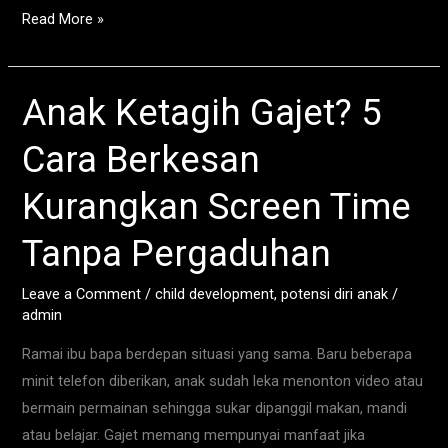
Read More »
Anak Ketagih Gajet? 5
Anak
Ketagih
Cara Berkesan
Gajet?
5
Kurangkan Screen Time
Cara
Berkesan
Tanpa Pergaduhan
Kurangkan
Screen
Leave a Comment
/
child development
,
potensi diri anak
/
admin
Time
Tanpa
Ramai ibu bapa berdepan situasi yang sama. Baru beberapa
Pergaduhan
minit telefon diberikan, anak sudah leka menonton video atau
bermain permainan sehingga sukar dipanggil makan, mandi
atau belajar. Gajet memang mempunyai manfaat jika