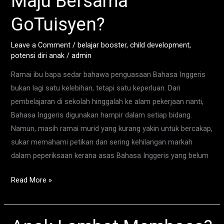
Maju Bersama
English
di
GoTuisyen?
Wangsa
Maju
Leave a Comment
/
belajar booster
,
child development
,
potensi diri anak
/
admin
Bersama
GoTuisyen?
Ramai ibu bapa sedar bahawa penguasaan Bahasa Inggeris
bukan lagi satu kelebihan, tetapi satu keperluan. Dari
pembelajaran di sekolah hinggalah ke alam pekerjaan nanti,
Bahasa Inggeris digunakan hampir dalam setiap bidang.
Namun, masih ramai murid yang kurang yakin untuk bercakap,
sukar memahami petikan dan sering kehilangan markah
dalam peperiksaan kerana asas Bahasa Inggeris yang belum
Read More »
Anak