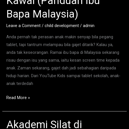
Kawal (Panduan Ibu
Tanda
Bapa Malaysia)
Bahaya
&
Leave a Comment
/
child development
/
admin
Cara
Kawal
Anda pernah tak perasan anak makin senyap bila pegang
(Panduan
tablet, tapi tantrum melampau bila gajet ditarik? Kalau ya,
Ibu
anda tak keseorangan. Ramai ibu bapa di Malaysia sekarang
Bapa
risau dengan isu yang sama, iaitu kesan screen time kepada
Malaysia)
anak. Zaman sekarang, gajet dah jadi sebahagian daripada
hidup harian. Dari YouTube Kids sampai tablet sekolah, anak-
anak terdedah
Read More »
Akademi Silat di
Akademi