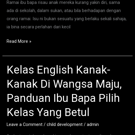
Ramai ibu bapa risau anak mereka kurang yakin diri, sama
16
ada di sekolah, dalam sukan, atau bila berhadapan dengan
Tahun
orang ramai. Isu ni bukan sesuatu yang berlaku sekali sahaja,
ia bina secara perlahan dari kecil
Read More »
Kelas English Kanak-
Kelas
English
Kanak Di Wangsa Maju,
Kanak-
Kanak
Panduan Ibu Bapa Pilih
Di
Wangsa
Kelas Yang Betul
Maju,
Panduan
Leave a Comment
/
child development
/
admin
Ibu