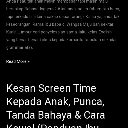
Anda risau tak anak makin membesar tapi masih malu
Bapa
bercakap Bahasa Inggeris? Atau anak boleh faham bila baca,
Pilih
tapi terkedu bila kena cakap depan orang? Kalau ya, anda tak
Kelas
keseorangan. Ramai ibu bapa di Wangsa Maju dan sekitar
Yang
Kuala Lumpur cari penyelesaian sama, iaitu kelas English
Betul
yang benar-benar fokus kepada komunikasi, bukan sekadar
grammar atas
Read More »
Kesan Screen Time
Kesan
Screen
Kepada Anak, Punca,
Time
Kepada
Tanda Bahaya & Cara
Anak,
Punca,