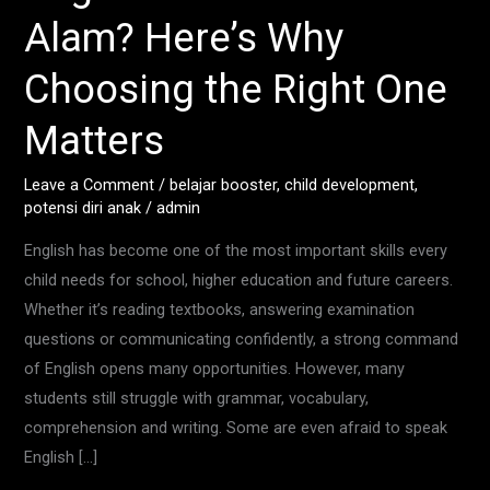
Best
Alam? Here’s Why
English
Class
Choosing the Right One
Near
Matters
Shah
Alam?
Leave a Comment
/
belajar booster
,
child development
,
Here’s
potensi diri anak
/
admin
Why
Choosing
English has become one of the most important skills every
the
child needs for school, higher education and future careers.
Right
Whether it’s reading textbooks, answering examination
One
questions or communicating confidently, a strong command
Matters
of English opens many opportunities. However, many
students still struggle with grammar, vocabulary,
comprehension and writing. Some are even afraid to speak
English […]