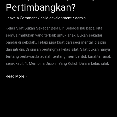
Mahkota
Pertimbangkan?
Hills:
Kenapa
Leave a Comment
/
child development
/
admin
Ibu
Kelas Silat Bukan Sekadar Bela Diri Sebagai ibu bapa, kita
Bapa
semua mahukan yang terbaik untuk anak. Bukan sekadar
Wajib
pandai di sekolah…Tetapi juga kuat dari segi mental, disiplin
Pertimbangkan?
dan jati diri. Di sinilah pentingnya kelas silat. Silat bukan hanya
tentang berlawan.Ia adalah tentang membentuk karakter anak
sejak kecil. 1. Membina Disiplin Yang Kukuh Dalam kelas silat,
Read More »