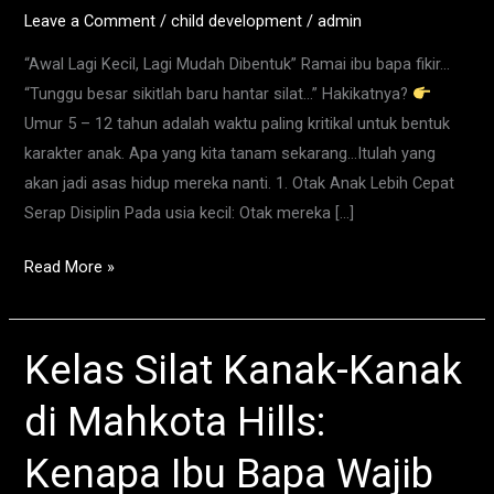
Kelas
Leave a Comment
/
child development
/
admin
Silat
“Awal Lagi Kecil, Lagi Mudah Dibentuk” Ramai ibu bapa fikir…
Seawal
“Tunggu besar sikitlah baru hantar silat…” Hakikatnya?
Umur
Umur 5 – 12 tahun adalah waktu paling kritikal untuk bentuk
5
karakter anak. Apa yang kita tanam sekarang…Itulah yang
Tahun
akan jadi asas hidup mereka nanti. 1. Otak Anak Lebih Cepat
Serap Disiplin Pada usia kecil: Otak mereka […]
Read More »
Kelas Silat Kanak-Kanak
Kelas
Silat
di Mahkota Hills:
Kanak-
Kanak
Kenapa Ibu Bapa Wajib
di