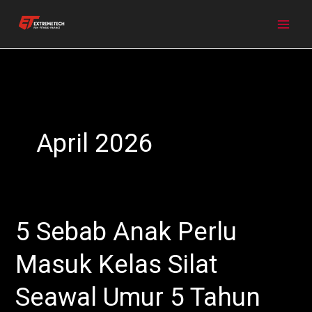
Skip
to
content
April 2026
5 Sebab Anak Perlu
5
Sebab
Masuk Kelas Silat
Anak
Perlu
Seawal Umur 5 Tahun
Masuk