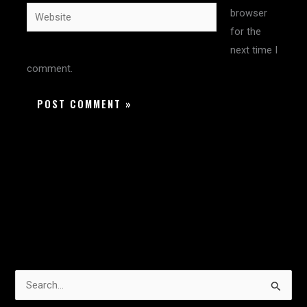
Website
browser
for the
next time I
comment.
S