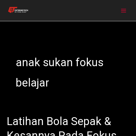
Skip
to
content
anak sukan fokus
belajar
Latihan Bola Sepak &
Latihan
Bola
Kesannya Pada Fokus
Sepak