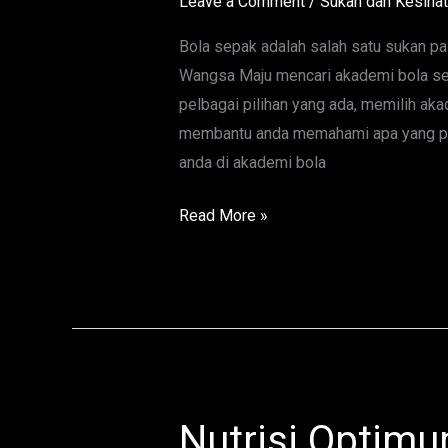
Leave a Comment
/
Sukan dan Kesiha
di
Wangsa
Bola sepak adalah salah satu sukan pal
Maju
Wangsa Maju mencari akademi bola se
untuk
pelbagai pilihan yang ada, memilih akad
Anak
membantu anda memahami apa yang pe
Anda
anda di akademi bola
Read More »
Nutrisi Optim
Nutrisi