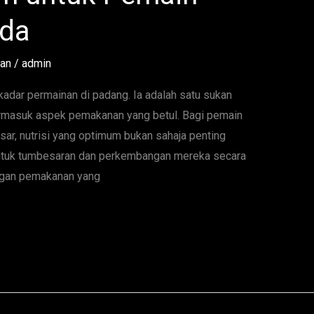
uda
tan
/
admin
adar permainan di padang. Ia adalah satu sukan
ermasuk aspek pemakanan yang betul. Bagi pemain
r, nutrisi yang optimum bukan sahaja penting
a untuk tumbesaran dan perkembangan mereka secara
ingan pemakanan yang