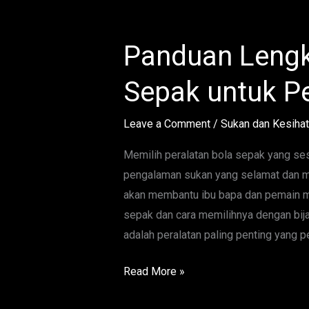
Panduan Lengk
Panduan
Lengkap
Sepak untuk 
Peralatan
Bola
Leave a Comment
/
Sukan dan Kesiha
Sepak
untuk
Memilih peralatan bola sepak yang se
Pemain
pengalaman sukan yang selamat dan m
Muda
akan membantu ibu bapa dan pemain m
sepak dan cara memilihnya dengan bija
adalah peralatan paling penting yang pe
Read More »