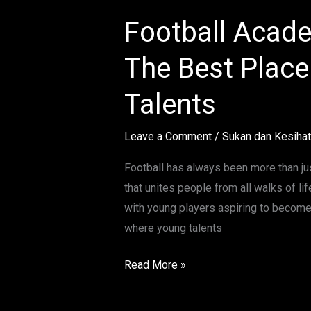
Football Acad
Football
Academy
The Best Place
in
Wangsa
Talents
Maju
The
Leave a Comment
/
Sukan dan Kesiha
Best
Place
Football has always been more than jus
to
that unites people from all walks of lif
Train
with young players aspiring to become t
Young
where young talents
Talents
Read More »