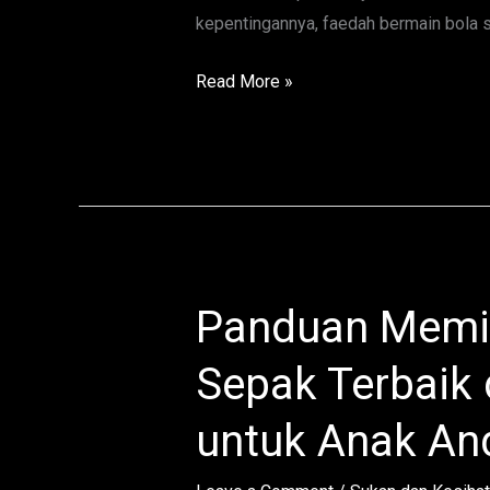
kepentingannya, faedah bermain bola s
Read More »
Panduan Memil
Panduan
Memilih
Sepak Terbaik
Akademi
Bola
untuk Anak An
Sepak
Terbaik