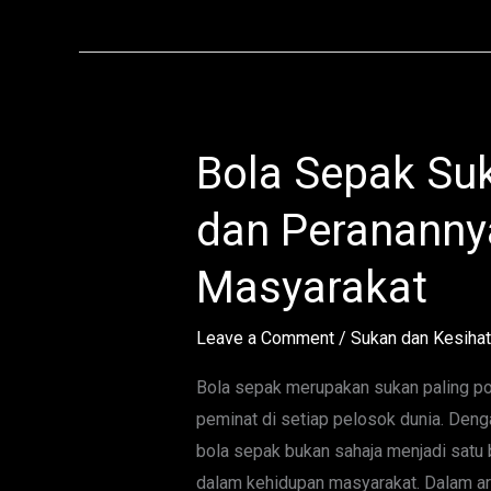
Bola Sepak Su
Bola
Sepak
dan Perananny
Sukan
Terulung
Masyarakat
Dunia
dan
Leave a Comment
/
Sukan dan Kesiha
Peranannya
Dalam
Bola sepak merupakan sukan paling pop
Masyarakat
peminat di setiap pelosok dunia. Deng
bola sepak bukan sahaja menjadi satu
dalam kehidupan masyarakat. Dalam arti