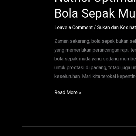
Optimum
Bola Sepak M
untuk
Pemain
Leave a Comment
/
Sukan dan Kesiha
Bola
Sepak
Zaman sekarang, bola sepak bukan sek
Muda
yang memerlukan perancangan rapi, t
bola sepak muda yang sedang membesa
untuk prestasi di padang, tetapi jug
keseluruhan. Mari kita terokai kepent
Read More »