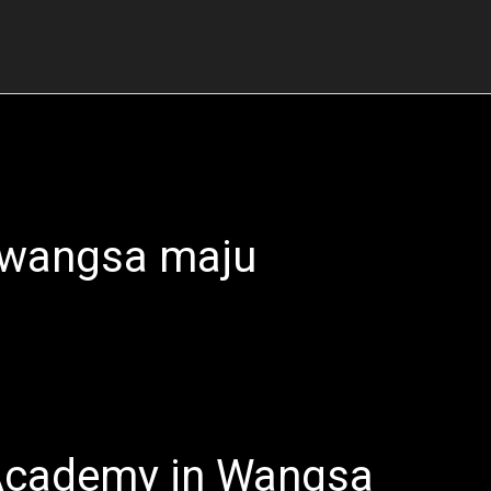
 wangsa maju
 Academy in Wangsa