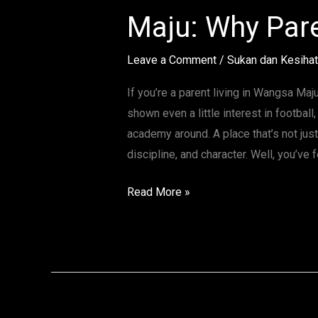
Football
Maju: Why Pare
Academy
in
Leave a Comment
/
Sukan dan Kesiha
Wangsa
Maju:
If you’re a parent living in Wangsa Ma
Why
shown even a little interest in football
Parents
academy around. A place that’s not jus
Trust
discipline, and character. Well, you’ve 
Ortan
FC
Read More »