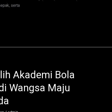
epak, serta
ih Akademi Bola
 di Wangsa Maju
da