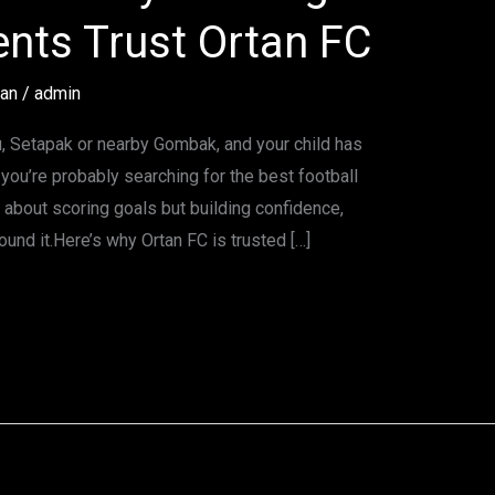
nts Trust Ortan FC
tan
/
admin
ju, Setapak or nearby Gombak, and your child has
, you’re probably searching for the best football
t about scoring goals but building confidence,
found it.Here’s why Ortan FC is trusted […]