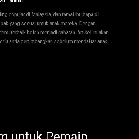
tan
/
admin
ing popular di Malaysia, dan ramai ibu bapa di
pak yang sesuai untuk anak mereka. Dengan
emi terbaik boleh menjadi cabaran. Artikel ini akan
rlu anda pertimbangkan sebelum mendaftar anak
um untuk Pemain