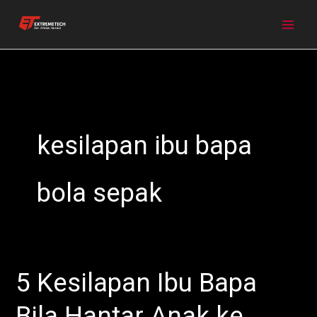
Skip
to
content
kesilapan ibu bapa
bola sepak
5 Kesilapan Ibu Bapa
5
Kesilapan
Bila Hantar Anak ke
Ibu