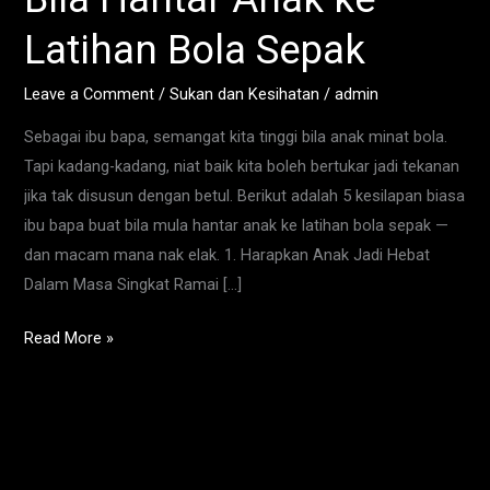
Bapa
Latihan Bola Sepak
Bila
Hantar
Leave a Comment
/
Sukan dan Kesihatan
/
admin
Anak
Sebagai ibu bapa, semangat kita tinggi bila anak minat bola.
ke
Tapi kadang-kadang, niat baik kita boleh bertukar jadi tekanan
Latihan
jika tak disusun dengan betul. Berikut adalah 5 kesilapan biasa
Bola
ibu bapa buat bila mula hantar anak ke latihan bola sepak —
Sepak
dan macam mana nak elak. 1. Harapkan Anak Jadi Hebat
Dalam Masa Singkat Ramai […]
Read More »