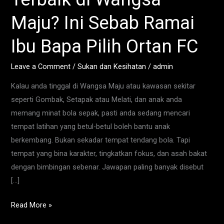
Terbaik
Maju? Ini Sebab Ramai
di
Wangsa
Ibu Bapa Pilih Ortan FC
Maju?
Ini
Leave a Comment
/
Sukan dan Kesihatan
/
admin
Sebab
Kalau anda tinggal di Wangsa Maju atau kawasan sekitar
Ramai
seperti Gombak, Setapak atau Melati, dan anak anda
Ibu
memang minat bola sepak, pasti anda sedang mencari
Bapa
tempat latihan yang betul-betul boleh bantu anak
Pilih
berkembang. Bukan sekadar tempat tendang bola. Tapi
Ortan
tempat yang bina karakter, tingkatkan fokus, dan asah bakat
FC
dengan bimbingan sebenar. Jawapan paling banyak disebut
[…]
Read More »