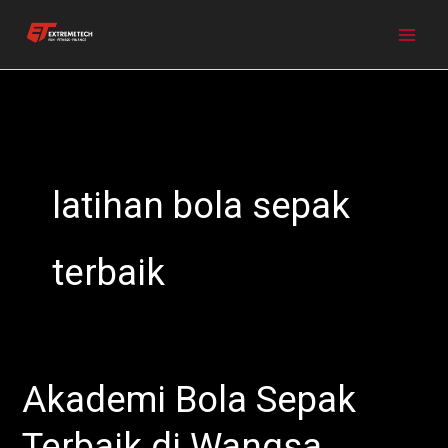
Skip
to
content
latihan bola sepak
terbaik
Akademi Bola Sepak
Akademi
Bola
Terbaik di Wangsa
Sepak