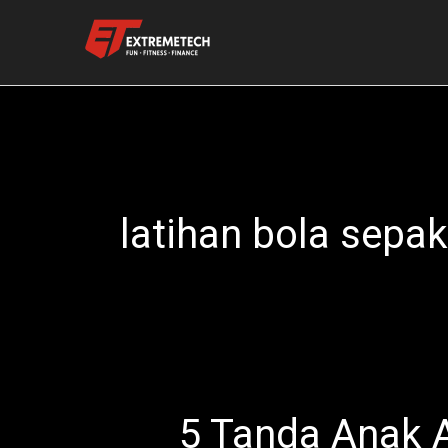
Skip
to
content
latihan bola sepa
5 Tanda Anak A
5