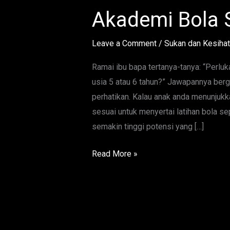
Tanda
Akademi Bola 
Anak
Anda
Leave a Comment
/
Sukan dan Kesiha
Sesuai
Sertai
Ramai ibu bapa tertanya-tanya: “Perlu
Akademi
usia 5 atau 6 tahun?” Jawapannya berg
Bola
perhatikan. Kalau anak anda menunjukk
Sepak
sesuai untuk menyertai latihan bola s
Seawal
semakin tinggi potensi yang […]
Usia
Read More »