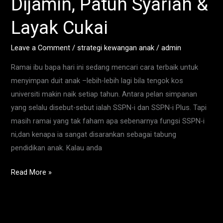
Dijamin, Patuh Syariah &
Anak
Yang
Layak Cukai
Dijamin,
Patuh
Leave a Comment
/
strategi kewangan anak
/
admin
Syariah
Ramai ibu bapa hari ini sedang mencari cara terbaik untuk
&
menyimpan duit anak –lebih-lebih lagi bila tengok kos
Layak
universiti makin naik setiap tahun. Antara pelan simpanan
Cukai
yang selalu disebut-sebut ialah SSPN-i dan SSPN-i Plus. Tapi
masih ramai yang tak faham apa sebenarnya fungsi SSPN-i
ni,dan kenapa ia sangat disarankan sebagai tabung
pendidikan anak. Kalau anda
Read More »