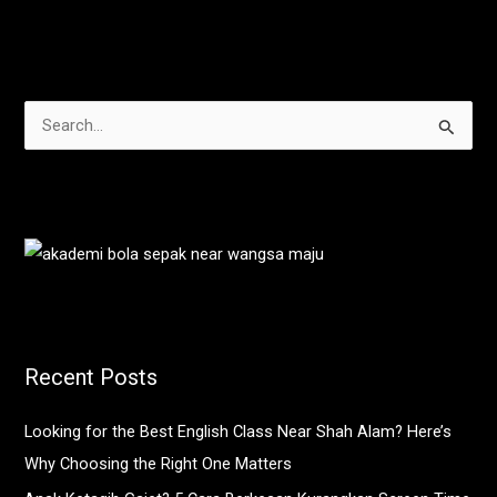
S
e
a
r
c
h
f
o
Recent Posts
r
:
Looking for the Best English Class Near Shah Alam? Here’s
Why Choosing the Right One Matters