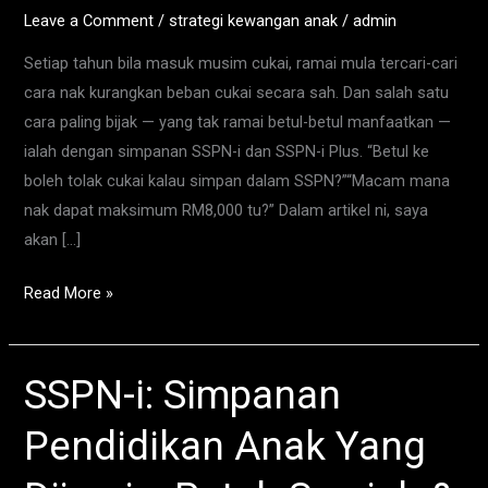
i
Leave a Comment
/
strategi kewangan anak
/
admin
Tahun
Setiap tahun bila masuk musim cukai, ramai mula tercari-cari
2025
cara nak kurangkan beban cukai secara sah. Dan salah satu
cara paling bijak — yang tak ramai betul-betul manfaatkan —
ialah dengan simpanan SSPN-i dan SSPN-i Plus. “Betul ke
boleh tolak cukai kalau simpan dalam SSPN?”“Macam mana
nak dapat maksimum RM8,000 tu?” Dalam artikel ni, saya
akan […]
Read More »
SSPN-i: Simpanan
SSPN-
i:
Pendidikan Anak Yang
Simpanan
Pendidikan