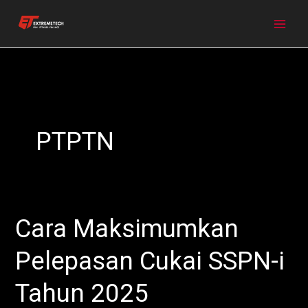
Skip
to
content
PTPTN
Cara Maksimumkan
Cara
Maksimumkan
Pelepasan Cukai SSPN-i
Pelepasan
Cukai
Tahun 2025
SSPN-