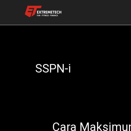
Skip
to
content
SSPN-i
Cara Maksimu
Cara