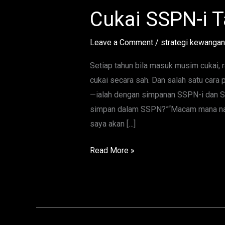
Maksimumkan
Cukai SSPN-i 
Pelepasan
Cukai
Leave a Comment
/
strategi kewangan
SSPN-
i
Setiap tahun bila masuk musim cukai, r
Tahun
cukai secara sah. Dan salah satu cara 
2025
—ialah dengan simpanan SSPN-i dan SSP
simpan dalam SSPN?”“Macam mana nak
saya akan […]
Read More »