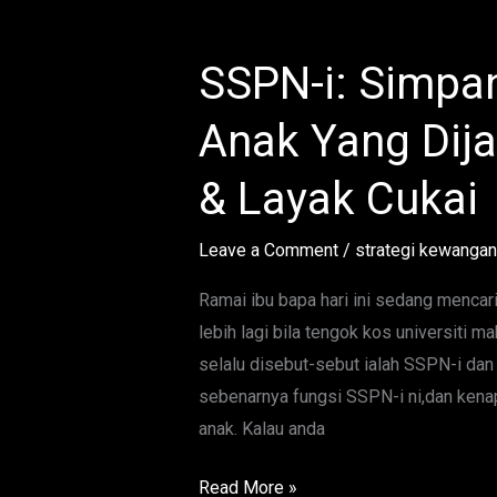
SSPN-i: Simpa
SSPN-
i:
Anak Yang Dija
Simpanan
Pendidikan
& Layak Cukai
Anak
Yang
Leave a Comment
/
strategi kewangan
Dijamin,
Patuh
Ramai ibu bapa hari ini sedang mencari
Syariah
lebih lagi bila tengok kos universiti m
&
selalu disebut-sebut ialah SSPN-i dan
Layak
sebenarnya fungsi SSPN-i ni,dan kena
Cukai
anak. Kalau anda
Read More »