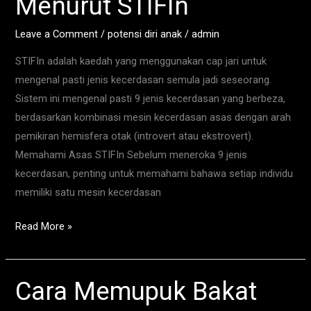
Menurut STIFIn
Kecerdasan
Anak
Leave a Comment
/
potensi diri anak
/
admin
Menurut
STIFIn adalah kaedah yang menggunakan cap jari untuk
STIFIn
mengenal pasti jenis kecerdasan semula jadi seseorang.
Sistem ini mengenal pasti 9 jenis kecerdasan yang berbeza,
berdasarkan kombinasi mesin kecerdasan asas dengan arah
pemikiran hemisfera otak (introvert atau ekstrovert).
Memahami Asas STIFIn Sebelum meneroka 9 jenis
kecerdasan, penting untuk memahami bahawa setiap individu
memiliki satu mesin kecerdasan
Read More »
Cara Memupuk Bakat
Cara
Memupuk