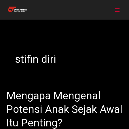
Skip
to
content
stifin diri
Mengapa Mengenal
Mengapa
Mengenal
Potensi Anak Sejak Awal
Potensi
Anak
Itu Penting?
Sejak