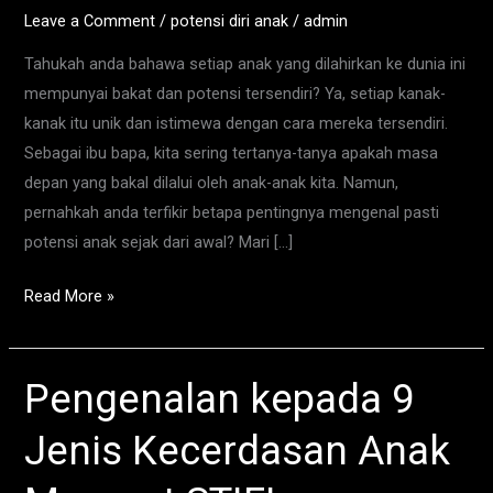
Awal
Leave a Comment
/
potensi diri anak
/
admin
Itu
Tahukah anda bahawa setiap anak yang dilahirkan ke dunia ini
Penting?
mempunyai bakat dan potensi tersendiri? Ya, setiap kanak-
kanak itu unik dan istimewa dengan cara mereka tersendiri.
Sebagai ibu bapa, kita sering tertanya-tanya apakah masa
depan yang bakal dilalui oleh anak-anak kita. Namun,
pernahkah anda terfikir betapa pentingnya mengenal pasti
potensi anak sejak dari awal? Mari […]
Read More »
Pengenalan kepada 9
Pengenalan
kepada
Jenis Kecerdasan Anak
9
Jenis