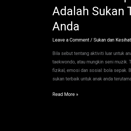
Sebab
Adalah Sukan 
Kenapa
Bola
Anda
Sepak
Adalah
Leave a Comment
/
Sukan dan Kesiha
Sukan
Terbaik
Bila sebut tentang aktiviti luar untuk an
Untuk
taekwondo, atau mungkin seni muzik. T
Anak
fizikal, emosi dan sosial: bola sepak.
Anda
sukan terbaik untuk anak anda terutaman
Read More »