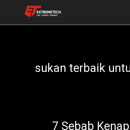
Skip
to
content
sukan terbaik unt
7 Sebab Kenap
7