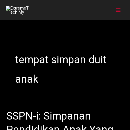
Skip
to
content
tempat simpan duit
anak
SSPN-i: Simpanan
SSPN-
i:
Pendidikan Anak Yang
Simpanan