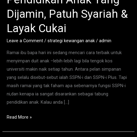
Pendidikan
Dijamin, Patuh Syariah &
Anak
Yang
Layak Cukai
Dijamin,
Patuh
Leave a Comment
/
strategi kewangan anak
/
admin
Syariah
Ramai ibu bapa hari ini sedang mencari cara terbaik untuk
&
menyimpan duit anak –lebih-lebih lagi bila tengok kos
Layak
universiti makin naik setiap tahun. Antara pelan simpanan
Cukai
yang selalu disebut-sebut ialah SSPN-i dan SSPN-i Plus. Tapi
masih ramai yang tak faham apa sebenarnya fungsi SSPN-i
ni,dan kenapa ia sangat disarankan sebagai tabung
pendidikan anak. Kalau anda […]
Read More »