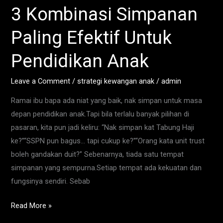
3 Kombinasi Simpanan
3
Kombinasi
Paling Efektif Untuk
Simpanan
Paling
Pendidikan Anak
Efektif
Untuk
Leave a Comment
/
strategi kewangan anak
/
admin
Pendidikan
Ramai ibu bapa ada niat yang baik, nak simpan untuk masa
Anak
depan pendidikan anak.Tapi bila terlalu banyak pilihan di
pasaran, kita pun jadi keliru: “Nak simpan kat Tabung Haji
ke?”“SSPN pun bagus… tapi cukup ke?”“Orang kata unit trust
boleh gandakan duit?” Sebenarnya, tiada satu tempat
simpanan yang sempurna.Setiap tempat ada kekuatan dan
fungsinya sendiri. Sebab
Read More »