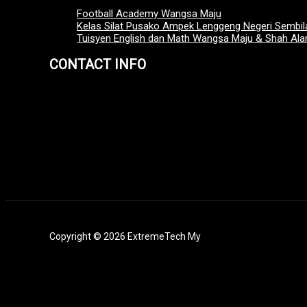
Football Academy Wangsa Maju
Kelas Silat Pusako Ampek Lenggeng Negeri Sembil
Tuisyen English dan Math Wangsa Maju & Shah Al
CONTACT INFO
+6011 7127 2392
admin@extremetech.my
Copyright © 2026 ExtremeTech My