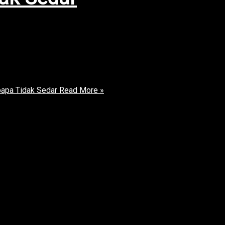
faat kesihatan fizikal yang tidak boleh dinafikan.
 dan tulang yang sihat. Anak yang aktif berlatih akan
embang berbanding anak yang sedentari. Kawalan Berat
apa Tidak Sedar
Read More »