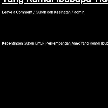
Leave a Comment
/
Sukan dan Kesihatan
/
admin
Manfaat Fizikal Sukan Untuk Anak Aktiviti sukan memberikan man
Perkembangan Otot Dan Tulang Sukan membantu pertumbuhan otot
mempunyai struktur tulang yang kuat dan otot yang lebih berk
Badan Aktiviti fizikal yang konsisten membantu mencegah […]
Kepentingan Sukan Untuk Perkembangan Anak Yang Ramai Ibub