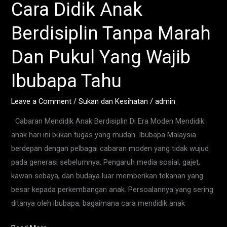
Cara Didik Anak
Cara
Didik
Berdisiplin Tanpa Marah
Anak
Berdisiplin
Dan Pukul Yang Wajib
Tanpa
Marah
Ibubapa Tahu
Dan
Pukul
Leave a Comment
/
Sukan dan Kesihatan
/
admin
Yang
Cabaran Mendidik Anak Berdisiplin Di Era Moden Mendidik
Wajib
anak hari ini bukan tugas yang mudah. Ibubapa Malaysia
Ibubapa
berdepan dengan pelbagai cabaran moden yang tidak wujud
Tahu
pada generasi sebelumnya. Pengaruh media sosial, gajet,
kawan sebaya, dan budaya luar memberikan tekanan yang
besar kepada perkembangan anak. Persoalannya yang sering
ditanya oleh ibubapa, bagaimana cara mendidik anak