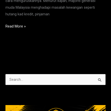
cara menguruskannya. Menurut kajian, majoriti generasi
muda Malaysia menghadapi masalah kewangan seperti
hutang kad kredit, pinjaman
Read More »
S
e
a
r
c