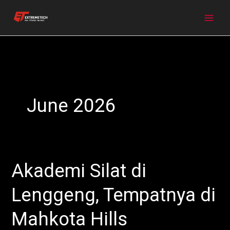
Skip
to
content
June 2026
Akademi Silat di
Akademi
Silat
Lenggeng, Tempatnya di
di
Lenggeng,
Mahkota Hills
Tempatnya