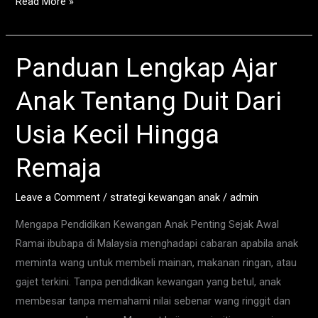
Read More »
Panduan Lengkap Ajar
Panduan
Lengkap
Anak Tentang Duit Dari
Ajar
Anak
Usia Kecil Hingga
Tentang
Duit
Remaja
Dari
Usia
Leave a Comment
/
strategi kewangan anak
/
admin
Kecil
Mengapa Pendidikan Kewangan Anak Penting Sejak Awal
Hingga
Ramai ibubapa di Malaysia menghadapi cabaran apabila anak
Remaja
meminta wang untuk membeli mainan, makanan ringan, atau
gajet terkini. Tanpa pendidikan kewangan yang betul, anak
membesar tanpa memahami nilai sebenar wang ringgit dan