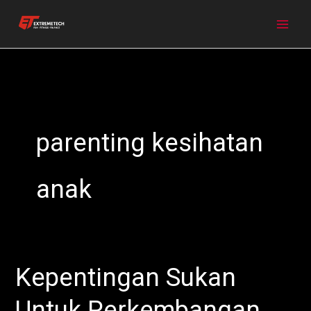
Skip
to
content
parenting kesihatan
anak
Kepentingan Sukan
Kepentingan
Sukan
Untuk Perkembangan
Untuk