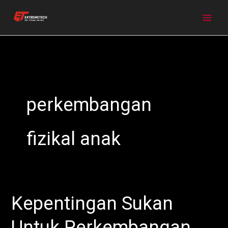
Skip
to
content
perkembangan
fizikal anak
Kepentingan Sukan
Kepentingan
Sukan
Untuk Perkembangan
Untuk