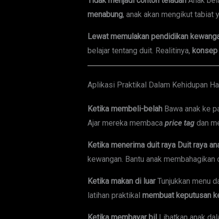
Tidak menjadi contoh teladan
Anak bela
menabung
, anak akan mengikut tabiat
Lewat memulakan pendidikan kewang
belajar tentang duit. Realitinya,
konsep
Aplikasi Praktikal Dalam Kehidupan Ha
Ketika membeli-belah
Bawa anak ke pa
Ajar mereka membaca
price tag
dan men
Ketika menerima duit raya
Duit raya an
kewangan. Bantu anak membahagikan du
Ketika makan di luar
Tunjukkan menu dan
latihan praktikal
membuat keputusan k
Ketika membayar bil
Libatkan anak da