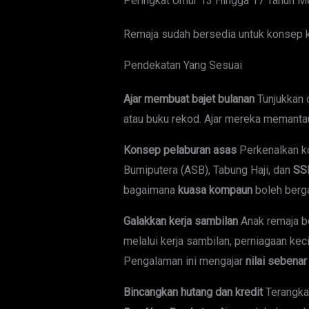
Peringkat Umur 13 Hingga 17 Tahun M
Remaja sudah bersedia untuk konsep 
Pendekatan Yang Sesuai
Ajar membuat bajet bulanan
Tunjukkan
atau buku rekod. Ajar mereka memanta
Konsep pelaburan asas
Perkenalkan 
Bumiputera (ASB), Tabung Haji, dan
SS
bagaimana
kuasa kompaun
boleh berg
Galakkan kerja sambilan
Anak remaja b
melalui kerja sambilan, perniagaan keci
Pengalaman ini mengajar
nilai sebena
Bincangkan hutang dan kredit
Terangka