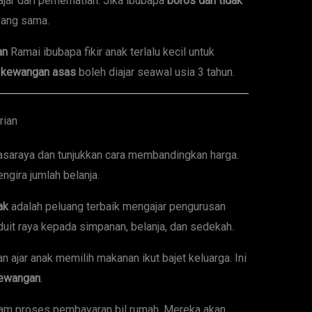
jar dari pemerhatian. Jika ibubapa
boros dan tidak
 yang sama.
an
Ramai ibubapa fikir anak terlalu kecil untuk
 kewangan asas
boleh diajar seawal usia 3 tahun.
rian
saraya dan tunjukkan cara membandingkan harga.
gira jumlah belanja.
ak
adalah peluang terbaik mengajar pengurusan
it raya kepada simpanan, belanja, dan sedekah.
 ajar anak memilih makanan ikut bajet keluarga. Ini
ewangan
.
lam proses pembayaran bil rumah. Mereka akan