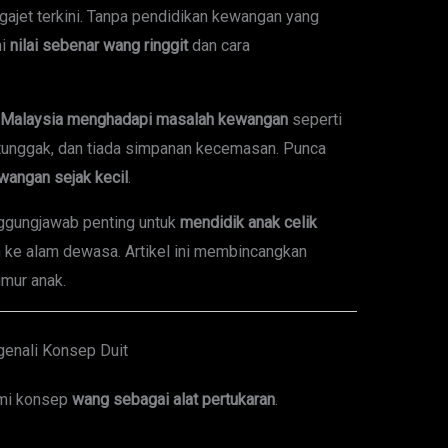
gajet terkini. Tanpa pendidikan kewangan yang
mi
nilai sebenar wang ringgit
dan cara
a Malaysia menghadapi masalah kewangan
seperti
rtunggak, dan tiada simpanan kecemasan. Punca
wangan sejak kecil
.
ggungjawab penting untuk
mendidik anak celik
ke alam dewasa. Artikel ini membincangkan
umur anak.
genali Konsep Duit
ami konsep
wang sebagai alat pertukaran
.