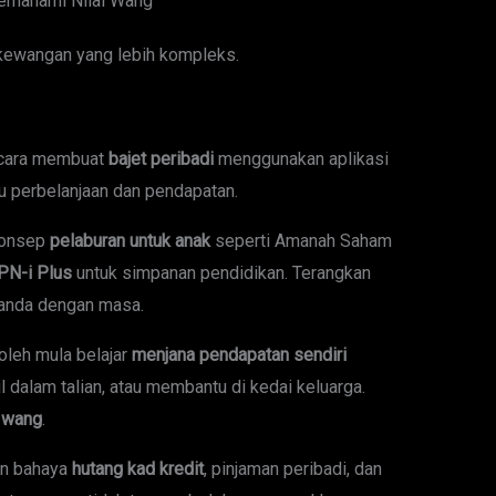
emahami Nilai Wang
kewangan yang lebih kompleks.
 cara membuat
bajet peribadi
menggunakan aplikasi
u perbelanjaan dan pendapatan.
konsep
pelaburan untuk anak
seperti Amanah Saham
PN-i Plus
untuk simpanan pendidikan. Terangkan
anda dengan masa.
oleh mula belajar
menjana pendapatan sendiri
l dalam talian, atau membantu di kedai keluarga.
r wang
.
n bahaya
hutang kad kredit
, pinjaman peribadi, dan