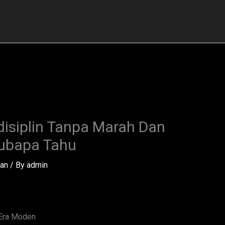
disiplin Tanpa Marah Dan
bubapa Tahu
tan
/ By
admin
 Era Moden