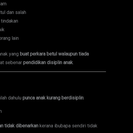
alam
tul dan salah
 tindakan
aik
orang lain
 anak yang
buat perkara betul walaupun tiada
mat sebenar
pendidikan disiplin anak
.
ilah dahulu
punca anak kurang berdisiplin
:
h
n tidak dibenarkan
kerana ibubapa sendiri tidak