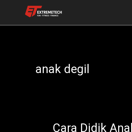
Skip
to
content
anak degil
Cara Didik Ana
Cara