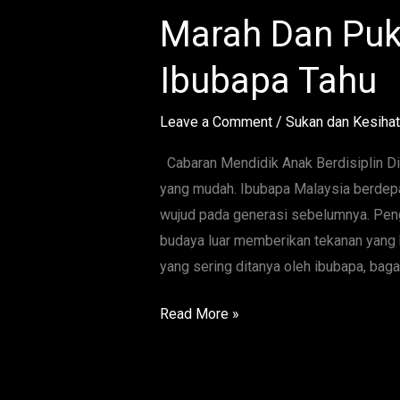
Didik
Marah Dan Puk
Anak
Berdisiplin
Ibubapa Tahu
Tanpa
Marah
Leave a Comment
/
Sukan dan Kesiha
Dan
Pukul
Cabaran Mendidik Anak Berdisiplin Di
Yang
yang mudah. Ibubapa Malaysia berdep
Wajib
wujud pada generasi sebelumnya. Peng
Ibubapa
budaya luar memberikan tekanan yang
Tahu
yang sering ditanya oleh ibubapa, bag
Read More »