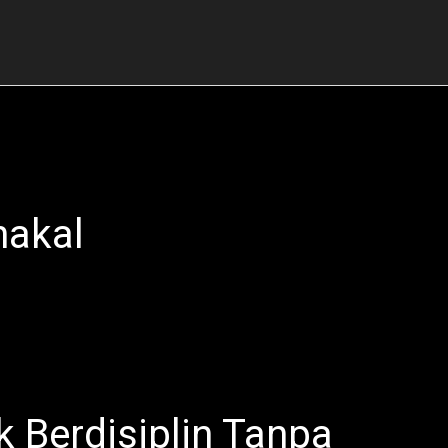
nakal
k Berdisiplin Tanpa