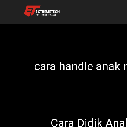
Skip
to
content
cara handle anak 
Cara Didik Ana
Cara