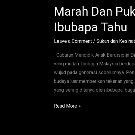
Didik
Marah Dan Puk
Anak
Berdisiplin
Ibubapa Tahu
Tanpa
Marah
Leave a Comment
/
Sukan dan Kesiha
Dan
Pukul
Cabaran Mendidik Anak Berdisiplin Di
Yang
yang mudah. Ibubapa Malaysia berdep
Wajib
wujud pada generasi sebelumnya. Peng
Ibubapa
budaya luar memberikan tekanan yang
Tahu
yang sering ditanya oleh ibubapa, bag
Read More »