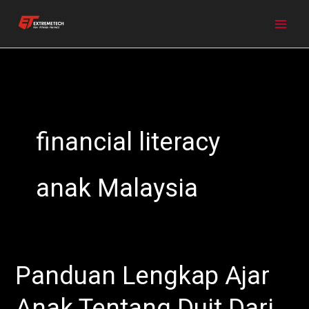
Skip
to
content
financial literacy
anak Malaysia
Panduan Lengkap Ajar
Panduan
Lengkap
Anak Tentang Duit Dari
Ajar