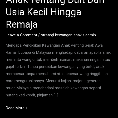
Anak
Usia Kecil Hingga
Tentang
Duit
Remaja
Dari
Usia
Leave a Comment
/
strategi kewangan anak
/
admin
Kecil
Mengapa Pendidikan Kewangan Anak Penting Sejak Awal
Hingga
Ramai ibubapa di Malaysia menghadapi cabaran apabila anak
Remaja
meminta wang untuk membeli mainan, makanan ringan, atau
gajet terkini. Tanpa pendidikan kewangan yang betul, anak
membesar tanpa memahami nilai sebenar wang ringgit dan
cara menguruskannya. Menurut kajian, majoriti generasi
muda Malaysia menghadapi masalah kewangan seperti
hutang kad kredit, pinjaman […]
Read More »