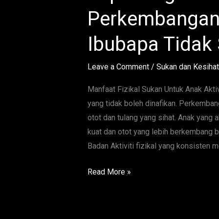
Sukan
Perkembangan
Untuk
Perkembangan
Ibubapa Tidak
Anak
Yang
Leave a Comment
/
Sukan dan Kesiha
Ramai
Ibubapa
Manfaat Fizikal Sukan Untuk Anak Akti
Tidak
yang tidak boleh dinafikan. Perkemb
Sedar
otot dan tulang yang sihat. Anak yang a
kuat dan otot yang lebih berkembang b
Badan Aktiviti fizikal yang konsisten
Read More »