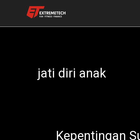
Skip
to
content
jati diri anak
Kepentingan S
Kepentingan