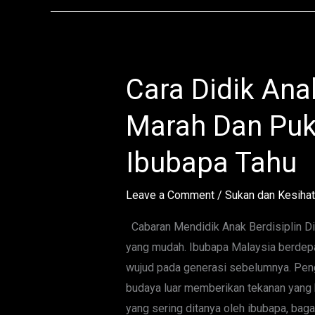
Cara Didik Ana
Cara
Didik
Marah Dan Puk
Anak
Berdisiplin
Ibubapa Tahu
Tanpa
Marah
Leave a Comment
/
Sukan dan Kesiha
Dan
Pukul
Cabaran Mendidik Anak Berdisiplin Di
Yang
yang mudah. Ibubapa Malaysia berdep
Wajib
wujud pada generasi sebelumnya. Peng
Ibubapa
budaya luar memberikan tekanan yang
Tahu
yang sering ditanya oleh ibubapa, bag