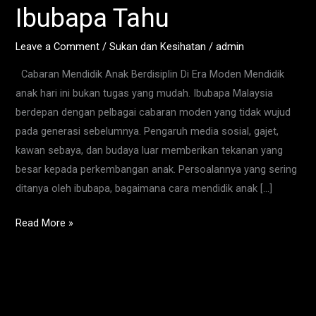
Marah
Ibubapa Tahu
Dan
Pukul
Leave a Comment
/
Sukan dan Kesihatan
/
admin
Yang
Cabaran Mendidik Anak Berdisiplin Di Era Moden Mendidik
Wajib
anak hari ini bukan tugas yang mudah. Ibubapa Malaysia
Ibubapa
berdepan dengan pelbagai cabaran moden yang tidak wujud
Tahu
pada generasi sebelumnya. Pengaruh media sosial, gajet,
kawan sebaya, dan budaya luar memberikan tekanan yang
besar kepada perkembangan anak. Persoalannya yang sering
ditanya oleh ibubapa, bagaimana cara mendidik anak […]
Read More »