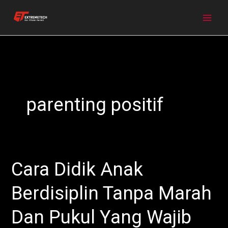
Skip
to
content
parenting positif
Cara Didik Anak
Cara
Didik
Berdisiplin Tanpa Marah
Anak
Berdisiplin
Dan Pukul Yang Wajib
Tanpa