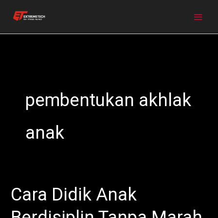
Skip
to
content
pembentukan akhlak
anak
Cara Didik Anak
Cara
Didik
Berdisiplin Tanpa Marah
Anak