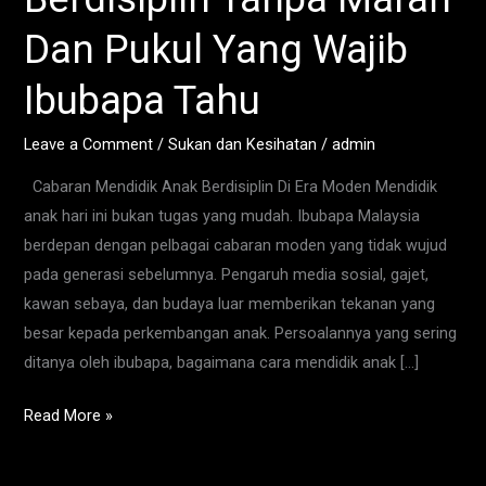
Berdisiplin
Dan Pukul Yang Wajib
Tanpa
Marah
Ibubapa Tahu
Dan
Pukul
Leave a Comment
/
Sukan dan Kesihatan
/
admin
Yang
Cabaran Mendidik Anak Berdisiplin Di Era Moden Mendidik
Wajib
anak hari ini bukan tugas yang mudah. Ibubapa Malaysia
Ibubapa
berdepan dengan pelbagai cabaran moden yang tidak wujud
Tahu
pada generasi sebelumnya. Pengaruh media sosial, gajet,
kawan sebaya, dan budaya luar memberikan tekanan yang
besar kepada perkembangan anak. Persoalannya yang sering
ditanya oleh ibubapa, bagaimana cara mendidik anak […]
Read More »